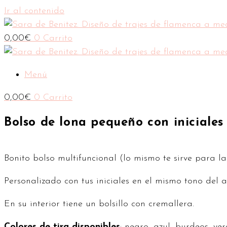
Ir al contenido
0,00
€
0
Carrito
Menú
0,00
€
0
Carrito
Bolso de lona pequeño con iniciales
Bonito bolso multifuncional (lo mismo te sirve para l
Personalizado con tus iniciales en el mismo tono del as
En su interior tiene un bolsillo con cremallera.
Colores de tira disponibles
: negro, azul, burdeos, ve