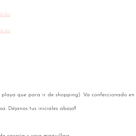
a playa que para ir de shopping). Va confeccionado en 
a. Déjanos tus iniciales abajo!!
rde cacería y rosa maquillaje.