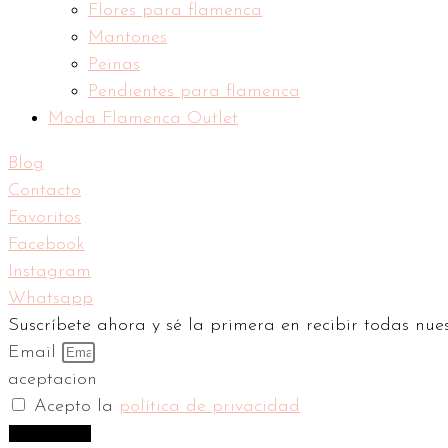
Flores para flamenca
Mantones
Peinas
Pendientes para flamenca
Moda Flamenca Outlet
Blog
Contacto
Favoritos
Facebook
Instagram
Whatsapp
Suscríbete ahora y sé la primera en recibir todas nue
Email
aceptacion
Acepto la
política de privacidad
Suscríbeme