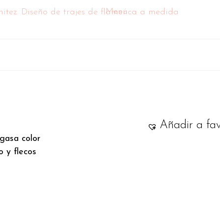
Menú
Añadir a fav
gasa color
o y flecos