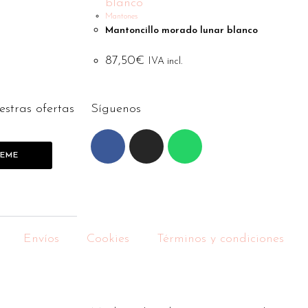
Mantones
Mantoncillo morado lunar blanco
87,50
€
IVA incl.
estras ofertas
Síguenos
BEME
Envíos
Cookies
Términos y condiciones