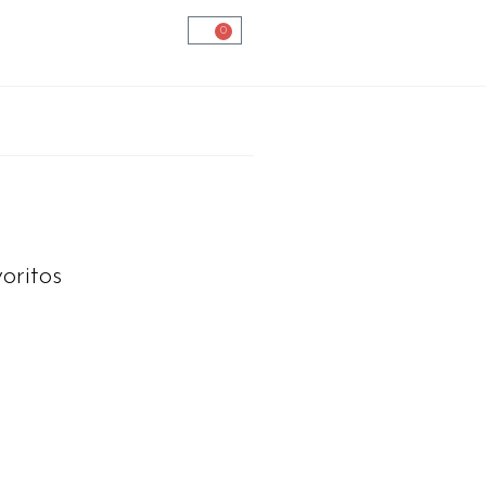
0
oritos