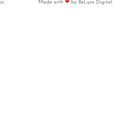
os.
Made with
❤
by BeLynx Digital.​​