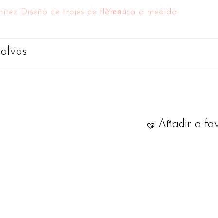
Menú
alvas
Añadir a fav