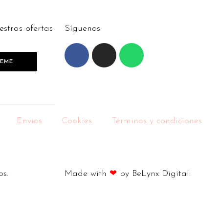
estras ofertas
Síguenos
BEME
Envíos
Cookies
Términos y condiciones
os.
Made with
❤
by BeLynx Digital.​​