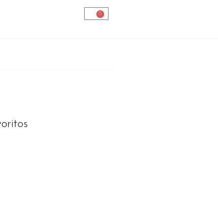
0
oritos