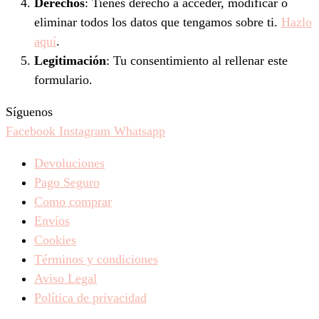
Derechos
: Tienes derecho a acceder, modificar o
eliminar todos los datos que tengamos sobre ti.
Hazlo
aquí
.
Legitimación
: Tu consentimiento al rellenar este
formulario.
Síguenos
Facebook
Instagram
Whatsapp
Devoluciones
Pago Seguro
Como comprar
Envíos
Cookies
Términos y condiciones
Aviso Legal
Política de privacidad