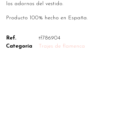
los adornos del vestido.
Producto 100% hecho en España.
Ref.
tf786904
Categoría
Trajes de flamenca
Garantizamos la exclusividad de
tu diseño
Nos aseguramos personalmente de que
no se realizan dos modelos iguales para
la misma feria, romería o evento.
Consultar disponibilidad