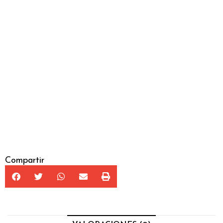
Garantizamos la exclusividad de
tu diseño
Nos aseguramos personalmente de que
no se realizan dos modelos iguales para
la misma feria, romería o evento.
Consultar disponibilidad
Compartir