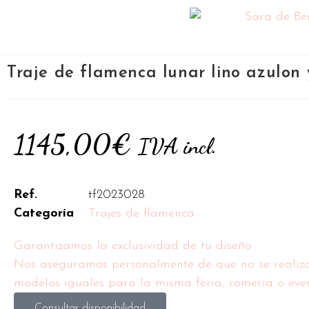
Traje de flamenca lunar lino azulon 
1145,00
€
IVA incl.
Ref.
tf2023028
Categoría
Trajes de flamenca
Garantizamos la exclusividad de tu diseño
Nos aseguramos personalmente de que no se realiz
modelos iguales para la misma feria, romería o even
Consultar disponibilidad