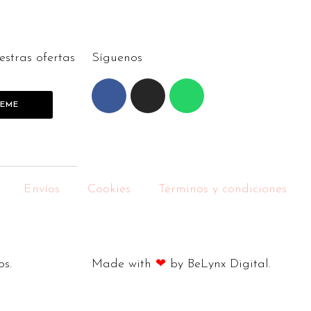
estras ofertas
Síguenos
BEME
Envíos
Cookies
Términos y condiciones
os.
Made with
❤
by BeLynx Digital.​​