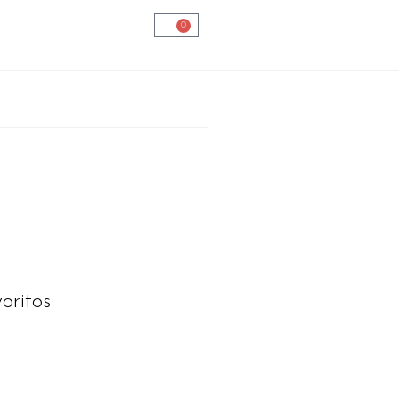
0
oritos