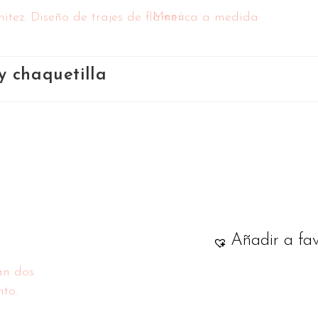
Menú
y chaquetilla
Añadir a fav
an dos
to.