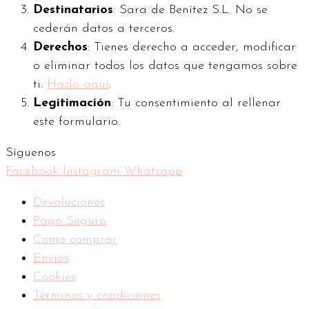
Destinatarios
: Sara de Benítez S.L. No se
cederán datos a terceros.
Derechos
: Tienes derecho a acceder, modificar
o eliminar todos los datos que tengamos sobre
ti.
Hazlo aquí
.
Legitimación
: Tu consentimiento al rellenar
este formulario.
Síguenos
Facebook
Instagram
Whatsapp
Devoluciones
Pago Seguro
Como comprar
Envíos
Cookies
Términos y condiciones