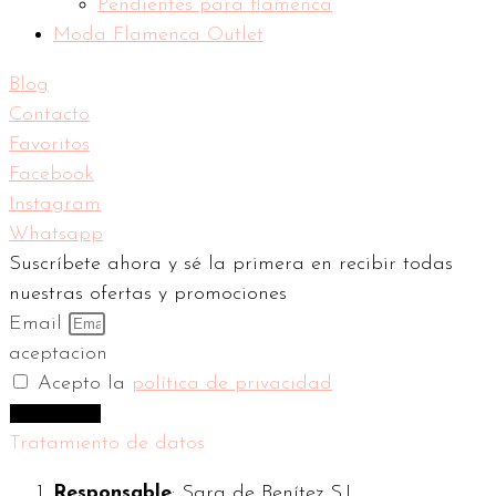
Pendientes para flamenca
Moda Flamenca Outlet
Blog
Contacto
Favoritos
Facebook
Instagram
Whatsapp
Suscríbete ahora y sé la primera en recibir todas
nuestras ofertas y promociones
Email
aceptacion
Acepto la
política de privacidad
Suscríbeme
Tratamiento de datos
Responsable
: Sara de Benítez S.L