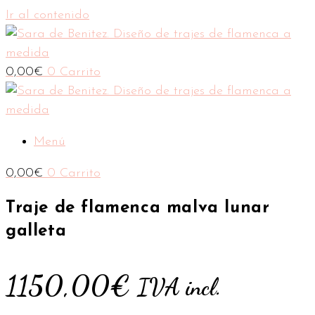
Ir al contenido
0,00
€
0
Carrito
Menú
0,00
€
0
Carrito
Traje de flamenca malva lunar
galleta
1150,00
€
IVA incl.