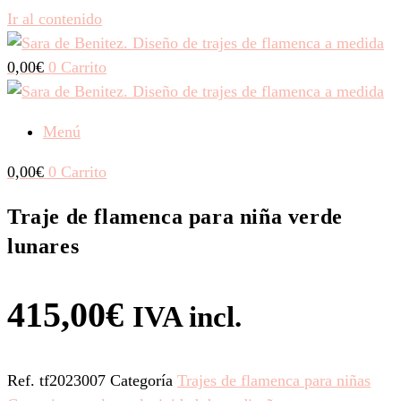
Ir al contenido
0,00
€
0
Carrito
Menú
0,00
€
0
Carrito
Traje de flamenca para niña verde
lunares
415,00
€
IVA incl.
Ref.
tf2023007
Categoría
Trajes de flamenca para niñas