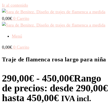
Ir al contenido
0,00
€
0
Carrito
Menú
0,00
€
0
Carrito
Traje de flamenca rosa largo para niña
290,00
€
-
450,00
€
Rango
de precios: desde 290,00€
hasta 450,00€
IVA incl.