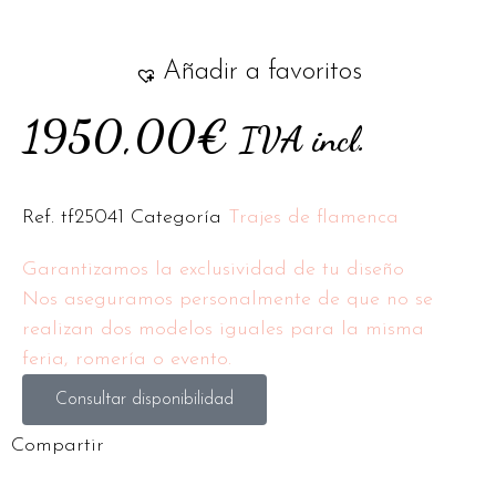
Añadir a favoritos
1950,00
€
IVA incl.
Ref.
tf25041
Categoría
Trajes de flamenca
Garantizamos la exclusividad de tu diseño
Nos aseguramos personalmente de que no se
realizan dos modelos iguales para la misma
feria, romería o evento.
Consultar disponibilidad
Compartir