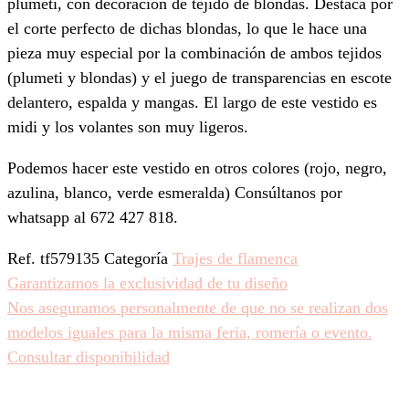
plumeti, con decoración de tejido de blondas. Destaca por
el corte perfecto de dichas blondas, lo que le hace una
pieza muy especial por la combinación de ambos tejidos
(plumeti y blondas) y el juego de transparencias en escote
delantero, espalda y mangas. El largo de este vestido es
midi y los volantes son muy ligeros.
Podemos hacer este vestido en otros colores (rojo, negro,
azulina, blanco, verde esmeralda) Consúltanos por
whatsapp al 672 427 818.
Ref.
tf579135
Categoría
Trajes de flamenca
Garantizamos la exclusividad de tu diseño
Nos aseguramos personalmente de que no se realizan dos
modelos iguales para la misma feria, romería o evento.
Consultar disponibilidad