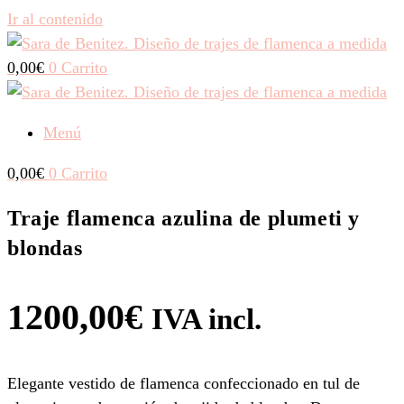
Ir al contenido
0,00
€
0
Carrito
Menú
0,00
€
0
Carrito
Traje flamenca azulina de plumeti y
blondas
1200,00
€
IVA incl.
Elegante vestido de flamenca confeccionado en tul de