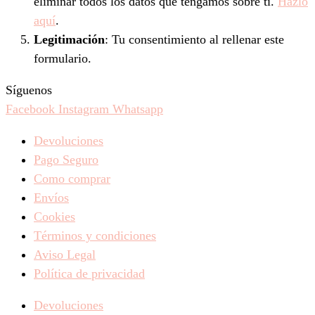
eliminar todos los datos que tengamos sobre ti.
Hazlo
aquí
.
Legitimación
: Tu consentimiento al rellenar este
formulario.
Síguenos
Facebook
Instagram
Whatsapp
Devoluciones
Pago Seguro
Como comprar
Envíos
Cookies
Términos y condiciones
Aviso Legal
Política de privacidad
Devoluciones