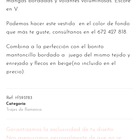
mangas bordadas y volantes voluminosas. Escote
en V.
Podemos hacer este vestido en el color de fondo
que más te guste, consúltanos en el 672 427 818.
Combina a la perfección con el bonito
mantoncillo bordado a juego del mismo tejido y
enrejado y flecos en beige(no incluido en el
precio).
Ref.
tf593783
Categoría
Trajes de flamenca
Garantizamos la exclusividad de tu diseño
Nos aseguramos personalmente de que no se