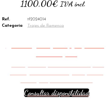
1100,00
€
IVA incl.
Ref.
tf2024014
Categoría
Trajes de flamenca
Garantizamos la exclusivida
de tu diseño
Nos aseguramos personalmente de que no
se realizan dos modelos iguales para la
misma feria, romería o evento.
Consultar disponibilidad