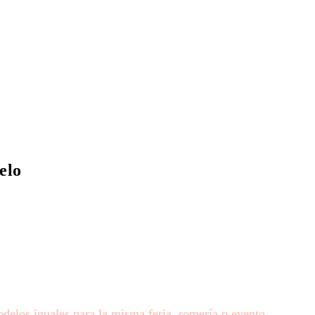
elo
elos iguales para la misma feria, romería o evento.