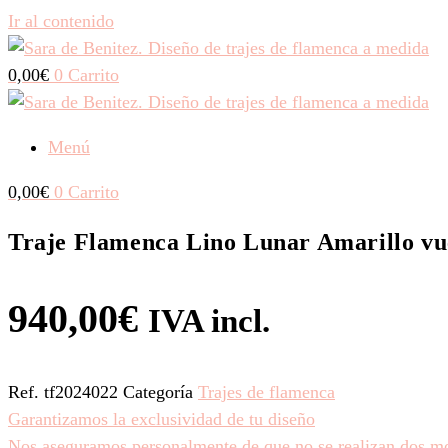
Ir al contenido
0,00
€
0
Carrito
Menú
0,00
€
0
Carrito
Traje Flamenca Lino Lunar Amarillo vu
940,00
€
IVA incl.
Ref.
tf2024022
Categoría
Trajes de flamenca
Garantizamos la exclusividad de tu diseño
Nos aseguramos personalmente de que no se realizan dos mod