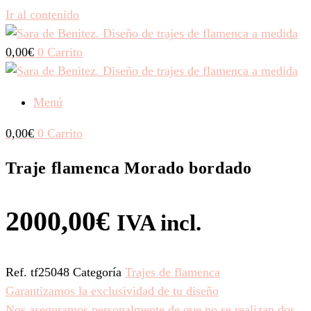
Ir al contenido
0,00
€
0
Carrito
Menú
0,00
€
0
Carrito
Traje flamenca Morado bordado
2000,00
€
IVA incl.
Ref.
tf25048
Categoría
Trajes de flamenca
Garantizamos la exclusividad de tu diseño
Nos aseguramos personalmente de que no se realizan dos