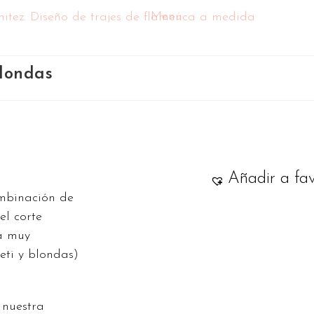
Menú
blondas
Añadir a fav
ombinación de
el corte
za muy
eti y blondas)
 nuestra