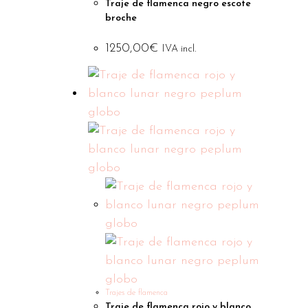
Traje de flamenca negro escote
broche
1250,00
€
IVA incl.
Trajes de flamenca
Traje de flamenca rojo y blanco