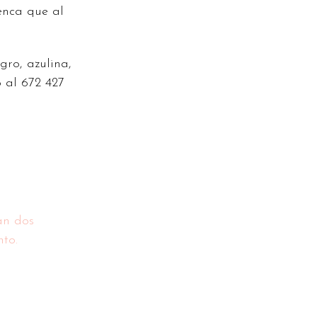
enca que al
gro, azulina,
 al 672 427
an dos
to.