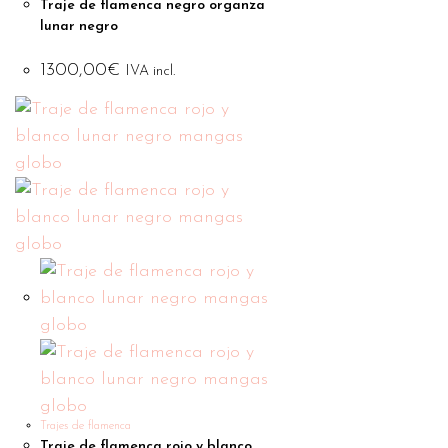
Traje de flamenca negro organza
lunar negro
1300,00
€
IVA incl.
Trajes de flamenca
Traje de flamenca rojo y blanco