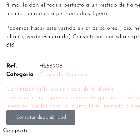
firma, le dan el toque perfecto a un vestido de flam
mismo tiempo es súper cómodo y ligero.
Podemos hacer este vestido en otros colores (rojo, ne
blanco, verde esmeralda) Consúltanos por whatsapp
818.
Ref.
tf258908
Categoría
Trajes de flamenca
Garantizamos la exclusividad de tu diseño
Nos aseguramos personalmente de que no se realiz
modelos iguales para la misma feria, romería o even
Consultar disponibilidad
Compartir