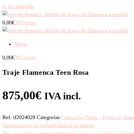
Ir al contenido
0,00
€
0
Carrito
Menú
0,00
€
0
Carrito
Traje Flamenca Teen Rosa
875,00
€
IVA incl.
Ref.
tf2024028
Categorías
Colección Teens - Trajes de flam
Garantizamos la exclusividad de tu diseño
Nos aseguramos personalmente de que no se realizan dos mod