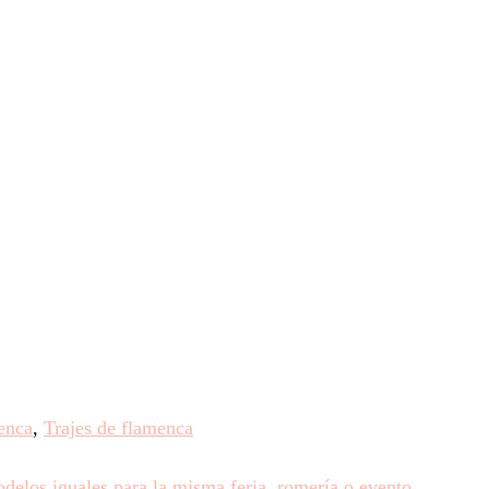
enca
,
Trajes de flamenca
elos iguales para la misma feria, romería o evento.