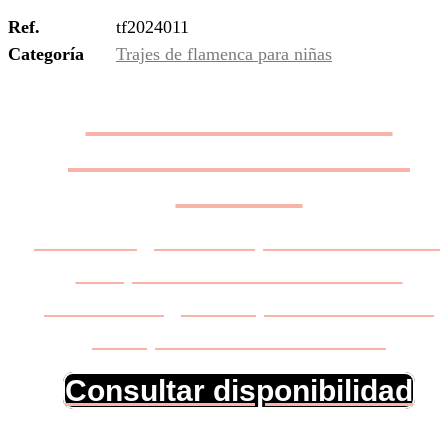
Ref.
tf2024011
Categoría
Trajes de flamenca para niñas
Garantizamos la
exclusividad de tu
diseño
Nos aseguramos personalmente
de que no se realizan dos
modelos iguales para la misma
feria, romería o evento.
Consultar disponibilidad