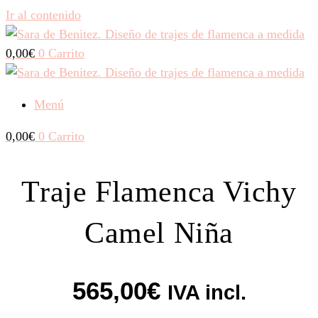
Ir al contenido
0,00
€
0
Carrito
Menú
0,00
€
0
Carrito
Traje Flamenca Vichy
Camel Niña
565,00
€
IVA incl.