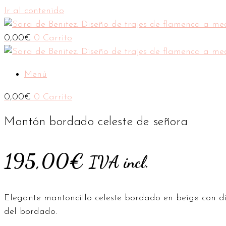
Ir al contenido
0,00
€
0
Carrito
Menú
0,00
€
0
Carrito
Mantón bordado celeste de señora
195,00
€
IVA incl.
Elegante mantoncillo celeste bordado en beige con di
del bordado.