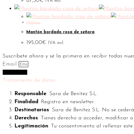
87,50
€
IVA incl.
Mantones
Mantón bordado rosa de señora
195,00
€
IVA incl.
Suscríbete ahora y sé la primera en recibir todas nue
Email
Suscríbeme
Tratamiento de datos
Responsable
: Sara de Benítez S.L
Finalidad
: Registro en newsletter.
Destinatarios
: Sara de Benítez S.L. No se cederá
Derechos
: Tienes derecho a acceder, modificar 
Legitimación
: Tu consentimiento al rellenar este