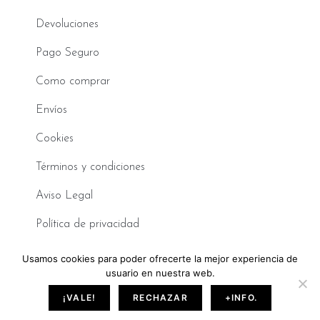
Devoluciones
Pago Seguro
Como comprar
Envíos
Cookies
Términos y condiciones
Aviso Legal
Política de privacidad
Usamos cookies para poder ofrecerte la mejor experiencia de
©2026 Sara de Benítez. Todos los derechos reservados.
usuario en nuestra web.
Made with
❤
by BeLynx Digital.​​
¡VALE!
RECHAZAR
+INFO.