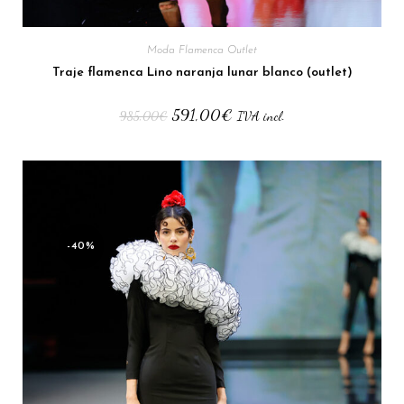
Moda Flamenca Outlet
Traje flamenca Lino naranja lunar blanco (outlet)
591,00
€
985,00
€
IVA incl.
-40%