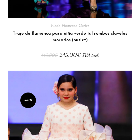
Moda Flamenca Outlet
Traje de flamenca para niña verde tul rombos claveles
morados (outlet)
245,00
€
440,00
€
IVA incl.
-46%