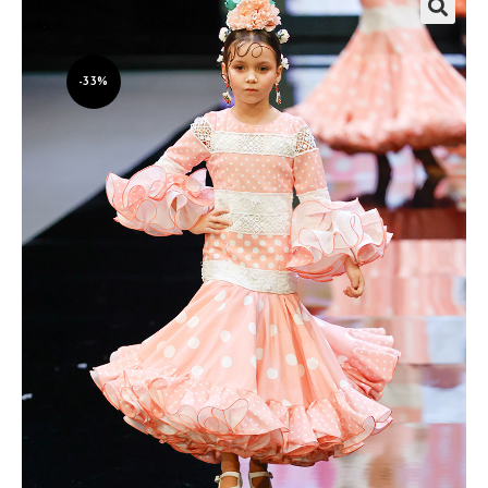
🔍
-33%