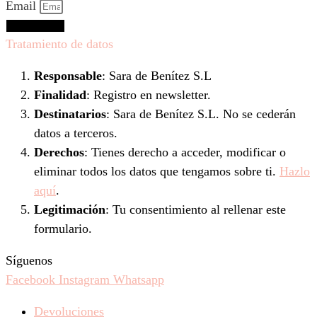
Email
Suscríbeme
Tratamiento de datos
Responsable
: Sara de Benítez S.L
Finalidad
: Registro en newsletter.
Destinatarios
: Sara de Benítez S.L. No se cederán
datos a terceros.
Derechos
: Tienes derecho a acceder, modificar o
eliminar todos los datos que tengamos sobre ti.
Hazlo
aquí
.
Legitimación
: Tu consentimiento al rellenar este
formulario.
Síguenos
Facebook
Instagram
Whatsapp
Devoluciones