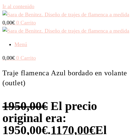
Ir al contenido
0,00
€
0
Carrito
Menú
0,00
€
0
Carrito
Traje flamenca Azul bordado en volante
(outlet)
1950,00
€
El precio
original era:
1950,00€.
1170,00
€
El