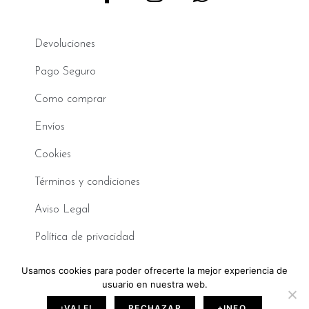
Devoluciones
Pago Seguro
Como comprar
Envíos
Cookies
Términos y condiciones
Aviso Legal
Política de privacidad
Usamos cookies para poder ofrecerte la mejor experiencia de
©2026 Sara de Benítez. Todos los derechos reservados.
usuario en nuestra web.
Made with
❤
by BeLynx Digital.​​
¡VALE!
RECHAZAR
+INFO.