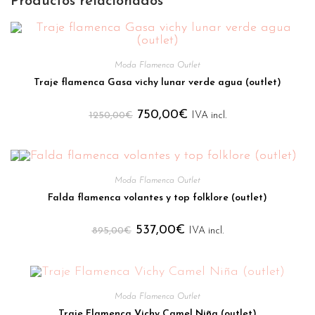
Productos relacionados
Moda Flamenca Outlet
Traje flamenca Gasa vichy lunar verde agua (outlet)
750,00
€
1250,00
€
IVA incl.
Moda Flamenca Outlet
Falda flamenca volantes y top folklore (outlet)
537,00
€
895,00
€
IVA incl.
Moda Flamenca Outlet
Traje Flamenca Vichy Camel Niña (outlet)